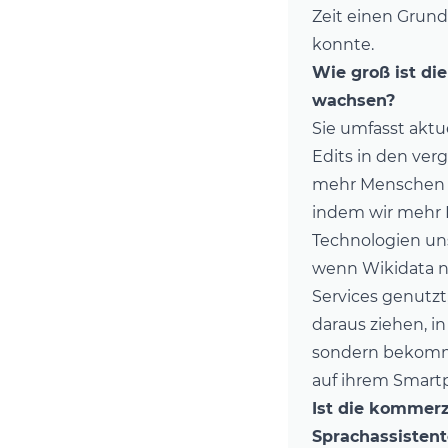
Zeit einen Grun
konnte.
Wie groß ist di
wachsen?
Sie umfasst aktu
Edits in den ver
mehr Menschen zu
indem wir mehr B
Technologien uns
wenn Wikidata n
Services genutz
daraus ziehen, in
sondern bekomme
auf ihrem Smartp
Ist die kommerz
Sprachassistente