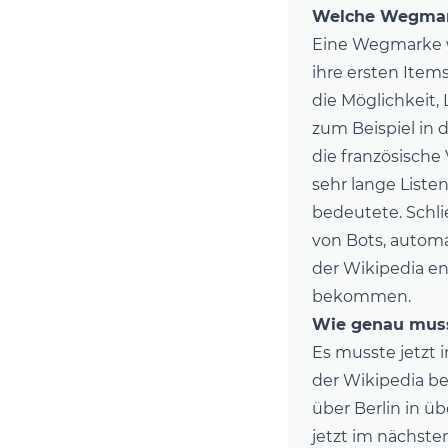
Welche Wegmark
Eine Wegmarke wa
ihre ersten Items
die Möglichkeit, 
zum Beispiel in 
die französische 
sehr lange Liste
bedeutete. Schli
von Bots, automat
der Wikipedia e
bekommen.
Wie genau muss
Es musste jetzt 
der Wikipedia bes
über Berlin in ü
jetzt im nächste