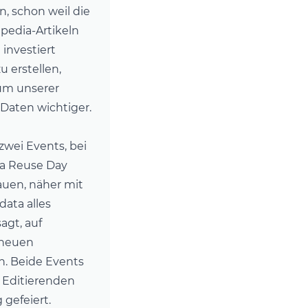
, schon weil die
ipedia-Artikeln
 investiert
u erstellen,
tum unserer
Daten wichtiger.
zwei Events, bei
a Reuse Day
auen, näher mit
ata alles
agt, auf
 neuen
n. Beide Events
 Editierenden
 gefeiert.