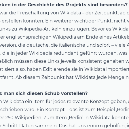
en in der Geschichte des Projekts sind besonders?
r die Freischaltung von Wikidata – der Zeitpunkt, ab
 erstellen konnten. Ein weiterer wichtiger Punkt, nicht v
Links zu Wikipedia-Artikeln einzufügen. Bevor es Wikidat
der englischsprachigen Wikipedia am Ende eines Artikel
Version, die deutsche, die italienische und sofort – viele 
n, die in jeder Wikipedia redundant geführt wurden, was
eßlich müssen diese Links jeweils konsistent gehalten w
isiert also, haben Editierende sie in Wikidata importier
ntfernt. Ab diesem Zeitpunkt hat Wikidata jede Menge 
 man sich diesen Schub vorstellen?
in Wikidata ein Item für jedes relevante Konzept geben,
chrieben wird. Ein Konzept – das ist zum Beispiel ‚Berlin
ber 250 Wikipedien. Zum Item ‚Berlin’ in Wikidata konn
n Schritt Daten sammeln. Das hat uns enorm geholfen, in