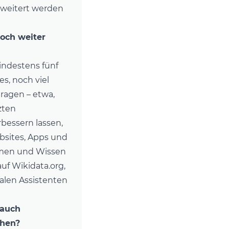
rweitert werden
noch weiter
mindestens fünf
s, noch viel
tragen – etwa,
zten
bessern lassen,
bsites, Apps und
mmen und Wissen
uf Wikidata.org,
alen Assistenten
 auch
ehen?