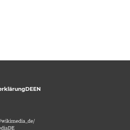
erklärung
DE
EN
/wikimedia_de/
ediaDE