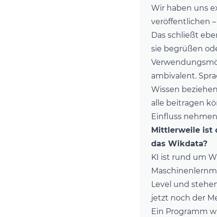
Wir haben uns ex
veröffentlichen 
Das schließt ebe
sie begrüßen ode
Verwendungsmögli
ambivalent. Spra
Wissen beziehen.
alle beitragen k
Einfluss nehmen
Mittlerweile ist
das Wikdata?
KI ist rund um W
Maschinenlernmod
Level und stehen
jetzt noch der M
Ein Programm wie