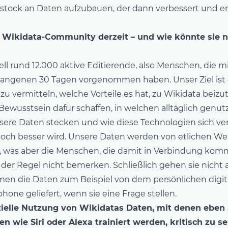
dstock an Daten aufzubauen, der dann verbessert und e
e Wikidata-Community derzeit – und wie könnte sie 
ell rund 12.000 aktive Editierende, also Menschen, die 
gangenen 30 Tagen vorgenommen haben. Unser Ziel ist e
 vermitteln, welche Vorteile es hat, zu Wikidata beizu
ewusstsein dafür schaffen, in welchen alltäglich genut
ere Daten stecken und wie diese Technologien sich ver
och besser wird. Unsere Daten werden von etlichen We
t, was aber die Menschen, die damit in Verbindung ko
 der Regel nicht bemerken. Schließlich gehen sie nicht a
n die Daten zum Beispiel von dem persönlichen digit
hone geliefert, wenn sie eine Frage stellen.
ielle Nutzung von Wikidatas Daten, mit denen eben
n wie Siri oder Alexa trainiert werden, kritisch zu s