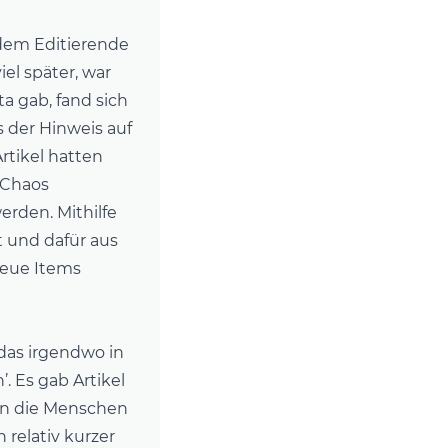
 dem Editierende
iel später, war
a gab, fand sich
s der Hinweis auf
Artikel hatten
 Chaos
erden. Mithilfe
t und dafür aus
neue Items
 das irgendwo in
’. Es gab Artikel
ten die Menschen
 relativ kurzer