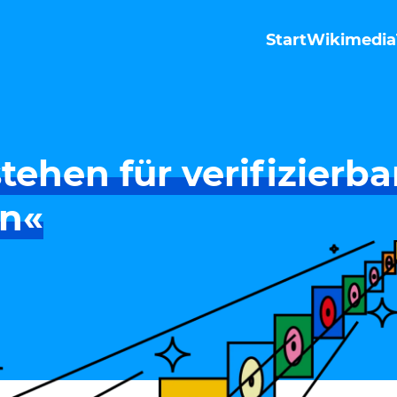
Start
Wikimedia
tehen für verifizierba
n«