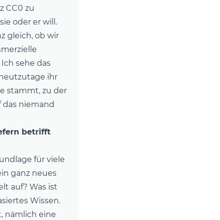
nz CC0 zu
e oder er will.
 gleich, ob wir
merzielle
 Ich sehe das
 heutzutage ihr
le stammt, zu der
uf das niemand
fern betrifft
ndlage für viele
ein ganz neues
lt auf? Was ist
siertes Wissen.
t, nämlich eine