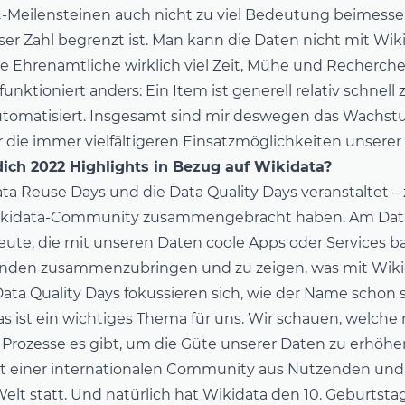
«-Meilensteinen auch nicht zu viel Bedeutung beimessen
ser Zahl begrenzt ist. Man kann die Daten nicht mit Wik
die Ehrenamtliche wirklich viel Zeit, Mühe und Recherche
unktioniert anders: Ein Item ist generell relativ schnell z
automatisiert. Insgesamt sind mir deswegen das Wachs
ie immer vielfältigeren Einsatzmöglichkeiten unserer 
ich 2022 Highlights in Bezug auf Wikidata?
ta Reuse Days
und die
Data Quality Days
veranstaltet – 
Wikidata-Community zusammengebracht haben. Am Dat
eute, die mit unseren Daten coole Apps oder Services b
enden zusammenzubringen und zu zeigen, was mit Wikid
Data Quality Days fokussieren sich, wie der Name schon s
as ist ein wichtiges Thema für uns. Wir schauen, welche
Prozesse es gibt, um die Güte unserer Daten zu erhöhe
it einer internationalen Community aus Nutzenden und
elt statt. Und natürlich hat Wikidata den 10. Geburtstag