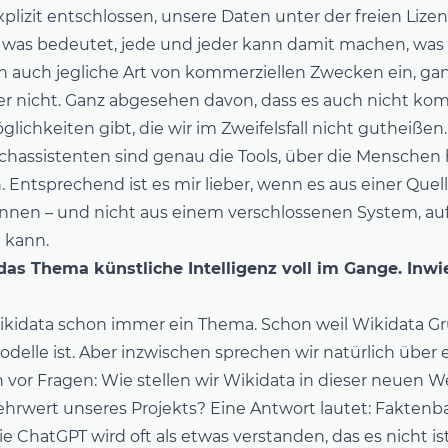
plizit entschlossen, unsere Daten unter der freien Lize
– was bedeutet, jede und jeder kann damit machen, was si
n auch jegliche Art von kommerziellen Zwecken ein, ganz
r nicht. Ganz abgesehen davon, dass es auch nicht kom
chkeiten gibt, die wir im Zweifelsfall nicht gutheißen.
chassistenten sind genau die Tools, über die Menschen
 Entsprechend ist es mir lieber, wenn es aus einer Quel
önnen – und nicht aus einem verschlossenen System, a
 kann.
 das Thema künstliche Intelligenz voll im Gange. Inwie
ikidata schon immer ein Thema. Schon weil Wikidata Gru
elle ist. Aber inzwischen sprechen wir natürlich über 
 vor Fragen: Wie stellen wir Wikidata in dieser neuen We
ehrwert unseres Projekts? Eine Antwort lautet: Faktenba
 ChatGPT wird oft als etwas verstanden, das es nicht is