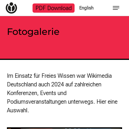
Start
PDF Download
English
Themen
Finanzen
Fotogalerie
Fotogalerie
Suchanfrage
Zum Inhalt überspringen
Im Einsatz für Freies Wissen war Wikimedia
Deutschland auch 2024 auf zahlreichen
Konferenzen, Events und
Podiumsveranstaltungen unterwegs. Hier eine
Auswahl.