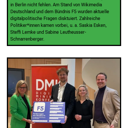
in Berlin nicht fehlen. Am Stand von Wikimedia
Deutschland und dem Bündnis F5 wurden aktuelle
digitalpolitische Fragen disktuiert. Zahlreiche
Politiker*innen kamen vorbei, u. a. Saskia Esken,
Steffi Lemke und Sabine Leutheusser-
Schnarrenberger.