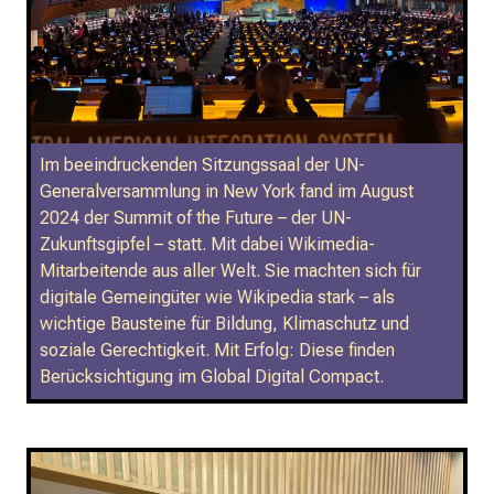
Im beeindruckenden Sitzungssaal der UN-
Generalversammlung in New York fand im August
2024 der Summit of the Future – der UN-
Zukunftsgipfel – statt. Mit dabei Wikimedia-
Mitarbeitende aus aller Welt. Sie machten sich für
digitale Gemeingüter wie Wikipedia stark – als
wichtige Bausteine für Bildung, Klimaschutz und
soziale Gerechtigkeit. Mit Erfolg: Diese finden
Berücksichtigung im Global Digital Compact.