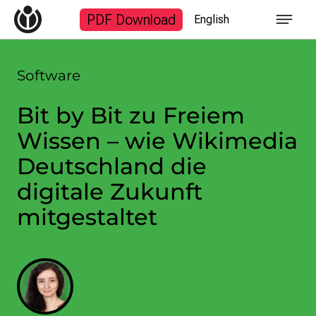
Start
PDF Download
English
Themen
Finanzen
Fotogalerie
Software
Suchanfrage
Bit by Bit zu Freiem
Wissen – wie Wikimedia
Deutschland die
Zum Inhalt überspringen
digitale Zukunft
mitgestaltet