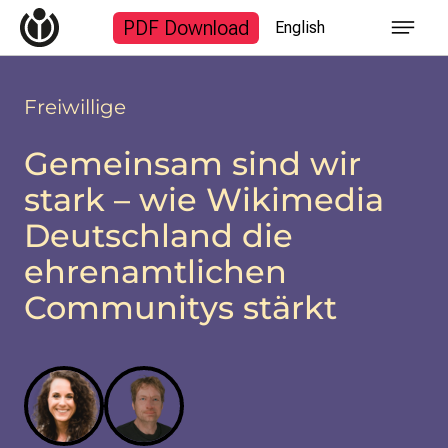
Start
PDF Download
English
Themen
Finanzen
Fotogalerie
Freiwillige
Suchanfrage
Gemeinsam sind wir
stark – wie Wikimedia
Deutschland die
Zum Inhalt überspringen
ehrenamtlichen
Communitys stärkt