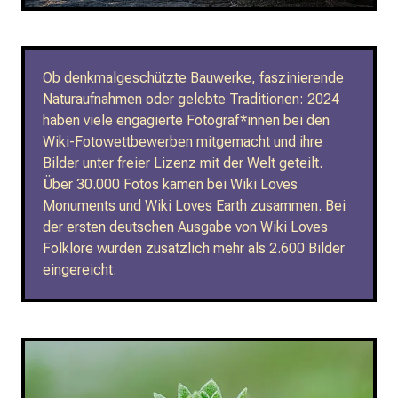
Ob denkmalgeschützte Bauwerke, faszinierende
Naturaufnahmen oder gelebte Traditionen: 2024
haben viele engagierte Fotograf*innen bei den
Wiki-Fotowettbewerben mitgemacht und ihre
Bilder unter freier Lizenz mit der Welt geteilt.
Über 30.000 Fotos kamen bei Wiki Loves
Monuments und Wiki Loves Earth zusammen. Bei
der ersten deutschen Ausgabe von Wiki Loves
Folklore wurden zusätzlich mehr als 2.600 Bilder
eingereicht.