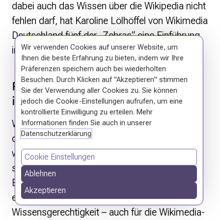
dabei auch das Wissen über die Wikipedia nicht
fehlen darf, hat Karoline Lölhöffel von Wikimedia
Deutschland fünf der „Zebras“ eine Einführung
Wir verwenden Cookies auf unserer Website, um
in die Wiki-Welt gegeben.
Ihnen die beste Erfahrung zu bieten, indem wir Ihre
Präferenzen speichern auch bei wiederholten
Besuchen. Durch Klicken auf "Akzeptieren" stimmen
Förderprogramm re·shape geht
Sie der Verwendung aller Cookies zu. Sie können
in die zweite Runde
jedoch die Cookie-Einstellungen aufrufen, um eine
kontrollierte Einwilligung zu erteilen. Mehr
Wissen bedeutet Macht – besonders, wenn es
Informationen finden Sie auch in unserer
Datenschutzerklärung
darum geht, wessen Perspektiven sichtbar
werden und Teil der offiziellen Erzählungen
Cookie Einstellungen
sind. Noch immer werden die Geschichten und
Ablehnen
Erfahrungen von Menschen, die Rassismus
Akzeptieren
erfahren, zu wenig berücksichtigt. Um mehr
Wissensgerechtigkeit – auch für die Wikimedia-