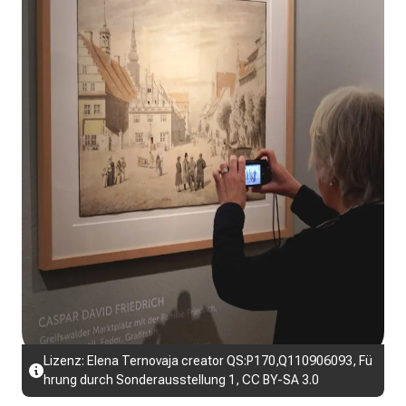
Lizenz:
Elena Ternovaja
creator QS:P170,Q110906093,
Fü
hrung durch Sonderausstellung 1
,
CC BY-SA 3.0