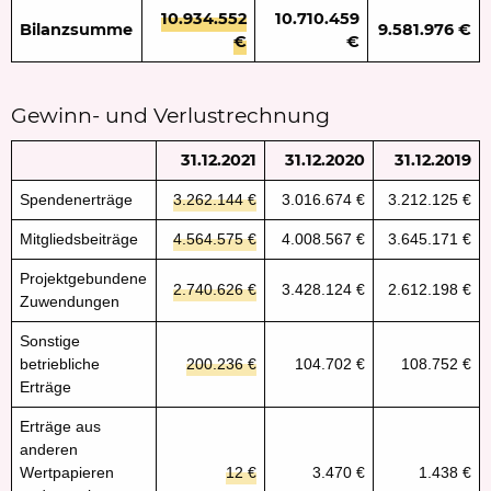
10.934.552
10.710.459
Bilanzsumme
9.581.976 €
€
€
Gewinn- und Verlustrechnung
31.12.2021
31.12.2020
31.12.201
9
Spendenerträge
3.262.144 €
3.016.674 €
3.212.125 €
Mitgliedsbeiträge
4.564.575 €
4.008.567 €
3.645.171 €
Projektgebundene
2.740.626 €
3.428.124 €
2.612.198 €
Zuwendungen
Sonstige
betriebliche
200.236 €
104.702 €
108.752 €
Erträge
Erträge aus
anderen
Wertpapieren
12 €
3.470 €
1.438 €