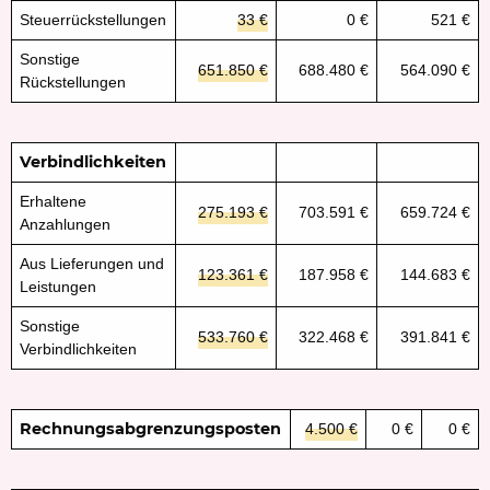
Steuerrückstellungen
33 €
0 €
521 €
Sonstige
651.850 €
688.480 €
564.090 €
Rückstellungen
Verbindlichkeiten
Erhaltene
275.193 €
703.591 €
659.724 €
Anzahlungen
Aus Lieferungen und
123.361 €
187.958 €
144.683 €
Leistungen
Sonstige
533.760 €
322.468 €
391.841 €
Verbindlichkeiten
Rechnungsabgrenzungsposten
4.500 €
0 €
0 €