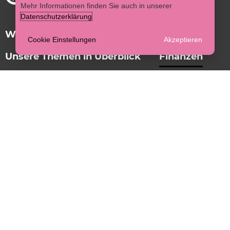
Mehr Informationen finden Sie auch in unserer
Datenschutzerklärung
Wikimedia Deutschland e. V.
Cookie Einstellungen
Akzeptieren
Unsere Themen in Überblick
Finanzen
Impressum
Datenschutzerklärung
EN
Wikimedia Deutschland – Gesellschaft zur
Förderung Freien Wissens e. V.
Postfach 61 03 49
10925 Berlin, Germany
Tempelhofer Ufer 23-24
10963 Berlin, Germany