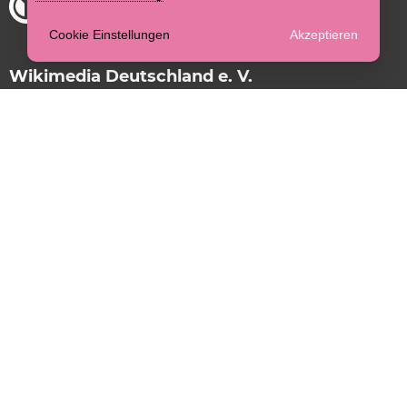
Cookie Einstellungen
Akzeptieren
Wikimedia Deutschland e. V.
Unsere Themen in Überblick
Finanzen
Impressum
Datenschutzerklärung
EN
Wikimedia Deutschland – Gesellschaft zur
Förderung Freien Wissens e. V.
Postfach 61 03 49
10925 Berlin, Germany
Tempelhofer Ufer 23-24