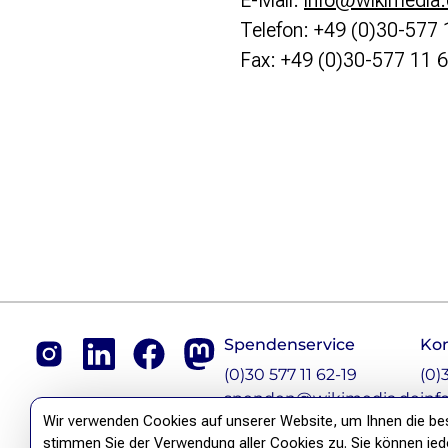
E-Mail:
info@wikimedia.
Politische Positionen
Telefon: +49 (0)30-577 
Digitale Bildung
Fax: +49 (0)30-577 11 
Open Data in Politik und Verwaltung
Offene digitale Infrastrukturen
Europäische und internationale Digitalpolitik
Offenes Kulturerbe
Projekte
Featured
Wikipedia
Wikidata
Wikimedia Commons
Footer
Initiativen für Freies Wissen
Spendenservice
Ko
Bündnis Freie Bildung
Instagram
LinkedIn
Facebook
Mastodon
(0)30 577 11 62-19
(0)
Bündnis F5
spenden@wikimedia.de
inf
GLAM – Kultur- und Gedächtnisinstitutionen
Wir verwenden Cookies auf unserer Website, um Ihnen die best
Lizenzhinweisgenerator
stimmen Sie der Verwendung aller Cookies zu. Sie können jedoc