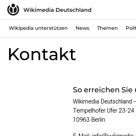
Zum Inhalt überspringen
Wikipedia unterstützen
Spenden
Mitglied werden
Wikipedia unterstützen
News
Themen
Poli
Mitmachen
Kontakt
News
Blog
Veranstaltungen
Publikationen
Tech Snacks
Wikimove
So erreichen Sie 
Themen
Wikimedia Deutschland – 
Digitales Ehrenamt
Tempelhofer Ufer 23-24
Offene Bildung
10963 Berlin
Freie Inhalte
Wissensgerechtigkeit