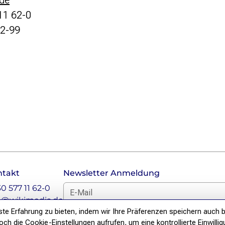
de
11 62-0
62-99
ntakt
Newsletter Anmeldung
E-Mail für Newsletter *
30 577 11 62-0
o@wikimedia.de
e Erfahrung zu bieten, indem wir Ihre Präferenzen speichern auch b
DSGVO Hinweis
h die Cookie-Einstellungen aufrufen, um eine kontrollierte Einwillig