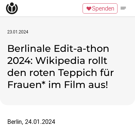
Zum Inhalt überspringen
Spenden
Wikipedia unterstützen
Spenden
Mitglied werden
Mitmachen
23.01.2024
Berlinale Edit-a-thon
News
Blog
2024: Wikipedia rollt
Veranstaltungen
Publikationen
den roten Teppich für
Tech Snacks
Frauen* im Film aus!
Wikimove
Themen
Digitales Ehrenamt
Offene Bildung
Freie Inhalte
Berlin, 24.01.2024
Wissensgerechtigkeit