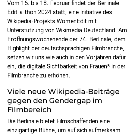
Vom 16. bis 18. Februar findet der Berlinale
Politische Positionen
Edit-a-thon 2024 statt, eine Initiative des
Digitale Bildung
Open Data in Politik und Verwaltung
Wikipedia-Projekts WomenEdit mit
Offene digitale Infrastrukturen
Unterstützung von Wikimedia Deutschland. Am
Europäische und internationale Digitalpolitik
Eröffnungswochenende der 74. Berlinale, dem
Offenes Kulturerbe
Highlight der deutschsprachigen Filmbranche,
Projekte
setzen wir uns wie auch in den Vorjahren dafür
Featured
ein, die digitale Sichtbarkeit von Frauen* in der
Wikipedia
Filmbranche zu erhöhen.
Wikidata
Wikimedia Commons
Viele neue Wikipedia-Beiträge
gegen den Gendergap im
Initiativen für Freies Wissen
Bündnis Freie Bildung
Filmbereich
Bündnis F5
Die Berlinale bietet Filmschaffenden eine
GLAM – Kultur- und Gedächtnisinstitutionen
Lizenzhinweisgenerator
einzigartige Bühne, um auf sich aufmerksam