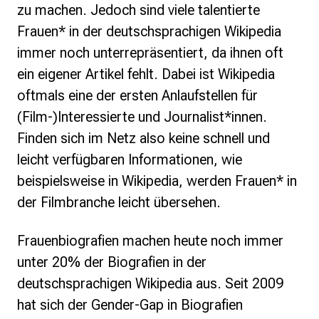
Monsters of Law
zu machen. Jedoch sind viele talentierte
Offene Kulturdaten
Frauen* in der deutschsprachigen Wikipedia
Projekt Technische Wünsche
immer noch unterrepräsentiert, da ihnen oft
re•shape
Wissen. Macht. Gerechtigkeit.
ein eigener Artikel fehlt. Dabei ist Wikipedia
Zukunft D
oftmals eine der ersten Anlaufstellen für
(Film-)Interessierte und Journalist*innen.
Wikipedia-Schwesterprojekte
Finden sich im Netz also keine schnell und
Wikibase
MediaWiki
leicht verfügbaren Informationen, wie
Wikibooks
beispielsweise in Wikipedia, werden Frauen* in
Wikisource
der Filmbranche leicht übersehen.
Wiktionary
Wikiversity
Frauenbiografien machen heute noch immer
Wikivoyage
unter 20% der Biografien in der
Über uns
deutschsprachigen Wikipedia aus. Seit 2009
Verein
hat sich der Gender-Gap in Biografien
Unsere Werte