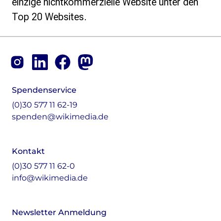
einzige nichtkommerzielle Website unter den
Top 20 Websites.
Footer
Instagram
LinkedIn
Facebook
Mastodon
Spendenservice
(0)30 577 11 62-19
spenden@wikimedia.de
Kontakt
(0)30 577 11 62-0
info@wikimedia.de
Newsletter Anmeldung