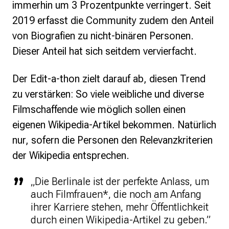
immerhin um 3 Prozentpunkte verringert. Seit
Strategie und Ziele
Ansprechpartner*innen
2019 erfasst die Community zudem den Anteil
Jahresberichte
von Biografien zu nicht-binären Personen.
Transparenz
Dieser Anteil hat sich seitdem vervierfacht.
Presse
Der Edit-a-thon zielt darauf ab, diesen Trend
Suchanfrage
zu verstärken: So viele weibliche und diverse
Filmschaffende wie möglich sollen einen
Suchen
eigenen Wikipedia-Artikel bekommen. Natürlich
Zum Inhalt überspringen
nur, sofern die Personen den Relevanzkriterien
der Wikipedia entsprechen.
„Die Berlinale ist der perfekte Anlass, um
auch Filmfrauen*, die noch am Anfang
ihrer Karriere stehen, mehr Öffentlichkeit
durch einen Wikipedia-Artikel zu geben.”