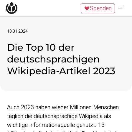
Zum Inhalt überspringen
Spenden
Wikipedia unterstützen
Spenden
Mitglied werden
Mitmachen
10.01.2024
Die Top 10 der
News
Blog
deutschsprachigen
Veranstaltungen
Publikationen
Wikipedia-Artikel 2023
Tech Snacks
Wikimove
Themen
Digitales Ehrenamt
Auch 2023 haben wieder Millionen Menschen
Offene Bildung
täglich die deutschsprachige Wikipedia als
Freie Inhalte
Wissensgerechtigkeit
wichtige Informationsquelle genutzt. 13