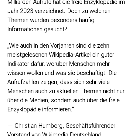
Milliarden Aufrufe hat die freie Enzyklopädie im
Politische Positionen
Jahr 2023 verzeichnet. Doch zu welchen
Digitale Bildung
Themen wurden besonders häufig
Open Data in Politik und Verwaltung
Offene digitale Infrastrukturen
Informationen gesucht?
Europäische und internationale Digitalpolitik
Offenes Kulturerbe
„Wie auch in den Vorjahren sind die zehn
meistgelesenen Wikipedia-Artikel ein guter
Projekte
Indikator dafür, worüber Menschen mehr
Featured
Wikipedia
wissen wollen und was sie beschäftigt. Die
Wikidata
Aufrufzahlen zeigen, dass sich sehr viele
Wikimedia Commons
Menschen auch zu aktuellen Themen nicht nur
über die Medien, sondern auch über die freie
Initiativen für Freies Wissen
Bündnis Freie Bildung
Enzyklopädie informieren.“
Bündnis F5
GLAM – Kultur- und Gedächtnisinstitutionen
— Christian Humborg, Geschäftsführender
Lizenzhinweisgenerator
Vorstand von Wikimedia Deutschland