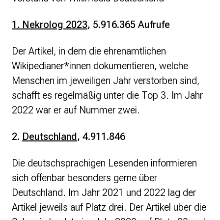
Monsters of Law
Offene Kulturdaten
1. Nekrolog 2023
, 5.916.365 Aufrufe
Projekt Technische Wünsche
re•shape
Wissen. Macht. Gerechtigkeit.
Der Artikel, in dem die ehrenamtlichen
Zukunft D
Wikipedianer*innen dokumentieren, welche
Menschen im jeweiligen Jahr verstorben sind,
Wikipedia-Schwesterprojekte
schafft es regelmäßig unter die Top 3. Im Jahr
Wikibase
MediaWiki
2022 war er auf Nummer zwei.
Wikibooks
Wikisource
2.
Deutschland
, 4.911.846
Wiktionary
Wikiversity
Die deutschsprachigen Lesenden informieren
Wikivoyage
sich offenbar besonders gerne über
Über uns
Deutschland. Im Jahr 2021 und 2022 lag der
Verein
Artikel jeweils auf Platz drei. Der Artikel über die
Unsere Werte