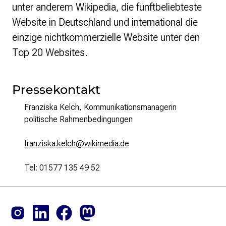
unter anderem Wikipedia, die fünftbeliebteste
Website in Deutschland und international die
einzige nichtkommerzielle Website unter den
Top 20 Websites.
Pressekontakt
Franziska Kelch, Kommunikationsmanagerin
politische Rahmenbedingungen
franziska.kelch@wikimedia.de
Tel: 01577 135 49 52
Footer
Instagram
LinkedIn
Facebook
Mastodon