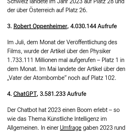
Schweiz landete im Jahr 2023 auf Platz 28 und
Strategie und Ziele
der über Österreich auf Platz 26.
Ansprechpartner*innen
Jahresberichte
Transparenz
3.
Robert Oppenheimer
, 4.030.144 Aufrufe
Presse
Im Juli, dem Monat der Veröffentlichung des
Films, wurde der Artikel über den Physiker
Suchanfrage
1.733.111 Millionen mal aufgerufen – Platz 1 in
dem Monat. Im Mai landete der Artikel über den
Suchen
Zum Inhalt überspringen
„Vater der Atombombe“ noch auf Platz 102.
4.
ChatGPT
, 3.581.233 Aufrufe
Der Chatbot hat 2023 einen Boom erlebt – so
wie das Thema Künstliche Intelligenz im
Allgemeinen. In einer
Umfrage
gaben 2023 rund