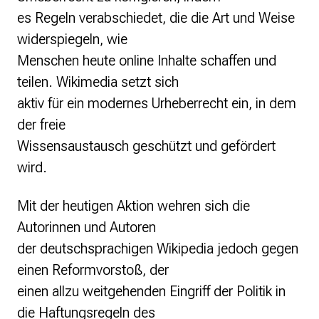
Monsters of Law
es Regeln verabschiedet, die die Art und Weise
Offene Kulturdaten
Projekt Technische Wünsche
widerspiegeln, wie
re•shape
Menschen heute online Inhalte schaffen und
Wissen. Macht. Gerechtigkeit.
teilen. Wikimedia setzt sich
Zukunft D
aktiv für ein modernes Urheberrecht ein, in dem
Wikipedia-Schwesterprojekte
der freie
Wikibase
Wissensaustausch geschützt und gefördert
MediaWiki
wird.
Wikibooks
Wikisource
Mit der heutigen Aktion wehren sich die
Wiktionary
Wikiversity
Autorinnen und Autoren
Wikivoyage
der deutschsprachigen Wikipedia jedoch gegen
einen Reformvorstoß, der
Über uns
einen allzu weitgehenden Eingriff der Politik in
Verein
Unsere Werte
die Haftungsregeln des