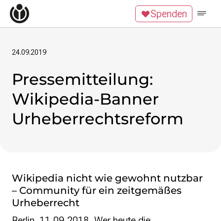
Zum Inhalt überspringen
Spenden
Wikipedia unterstützen
Spenden
Mitglied werden
Mitmachen
24.09.2019
Pressemitteilung:
News
Blog
Wikipedia-Banner
Veranstaltungen
Publikationen
Urheberrechtsreform
Tech Snacks
Wikimove
Themen
Digitales Ehrenamt
Wikipedia nicht wie gewohnt nutzbar
Offene Bildung
– Community für ein zeitgemäßes
Freie Inhalte
Urheberrecht
Wissensgerechtigkeit
Berlin, 11.09.2018. Wer heute die