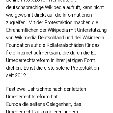
Politische Positionen
deutschsprachige Wikipedia aufruft, kann nicht
Digitale Bildung
wie gewohnt direkt auf die Informationen
Open Data in Politik und Verwaltung
zugreifen. Mit der Protestaktion machen die
Offene digitale Infrastrukturen
Europäische und internationale Digitalpolitik
Ehrenamtlichen der Wikipedia mit Unterstützung
Offenes Kulturerbe
von Wikimedia Deutschland und der Wikimedia
Foundation auf die Kollateralschäden für das
Projekte
freie Internet aufmerksam, die durch die EU-
Featured
Wikipedia
Urheberrechtsreform in ihrer jetzigen Form
Wikidata
drohen. Es ist die erste solche Protestaktion
Wikimedia Commons
seit 2012.
Initiativen für Freies Wissen
Fast zwei Jahrzehnte nach der letzten
Bündnis Freie Bildung
Bündnis F5
Urheberrechtsreform hat
GLAM – Kultur- und Gedächtnisinstitutionen
Europa die seltene Gelegenheit, das
Lizenzhinweisgenerator
Urheberrecht zu korrigieren, indem