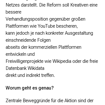
Strategie und Ziele
Netzes darstellt. Die Reform soll Kreativen eine
Ansprechpartner*innen
bessere
Jahresberichte
Verhandlungsposition gegenüber großen
Transparenz
Plattformen wie YouTube bescheren,
Presse
kann jedoch je nach konkreter Ausgestaltung
einschneidende Folgen
Suchanfrage
abseits der kommerziellen Plattformen
entwickeln und
Suchen
Zum Inhalt überspringen
Freiwilligenprojekte wie Wikipedia oder die freie
Datenbank Wikidata
direkt und indirekt treffen.
Worum geht es genau?
Zentrale Beweggründe für die Aktion sind der