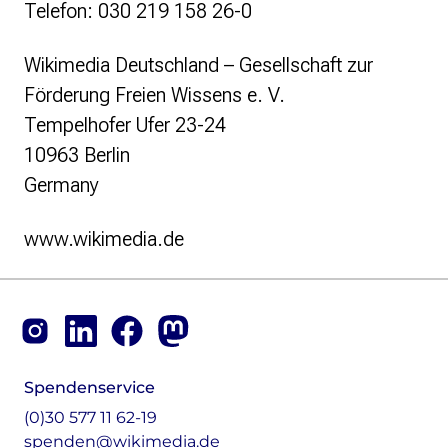
Telefon: 030 219 158 26-0
Wikimedia Deutschland – Gesellschaft zur
Förderung Freien Wissens e. V.
Tempelhofer Ufer 23-24
10963 Berlin
Germany
www.wikimedia.de
Footer
Instagram
LinkedIn
Facebook
Mastodon
Spendenservice
(0)30 577 11 62-19
spenden@wikimedia.de