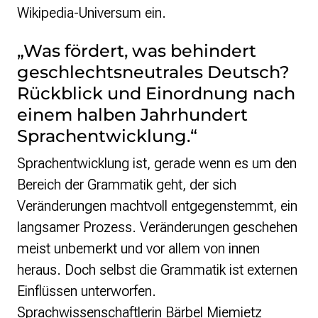
Monsters of Law
Wikipedia-Universum ein.
Offene Kulturdaten
Projekt Technische Wünsche
„Was fördert, was behindert
re•shape
geschlechtsneutrales Deutsch?
Wissen. Macht. Gerechtigkeit.
Zukunft D
Rückblick und Einordnung nach
einem halben Jahrhundert
Wikipedia-Schwesterprojekte
Sprachentwicklung.“
Wikibase
MediaWiki
Sprachentwicklung ist, gerade wenn es um den
Wikibooks
Bereich der Grammatik geht, der sich
Wikisource
Veränderungen machtvoll entgegenstemmt, ein
Wiktionary
Wikiversity
langsamer Prozess. Veränderungen geschehen
Wikivoyage
meist unbemerkt und vor allem von innen
heraus. Doch selbst die Grammatik ist externen
Über uns
Einflüssen unterworfen.
Verein
Unsere Werte
Sprachwissenschaftlerin Bärbel Miemietz