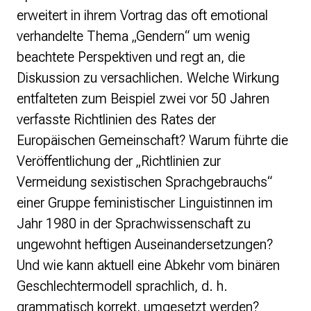
Strategie und Ziele
erweitert in ihrem Vortrag das oft emotional
Ansprechpartner*innen
verhandelte Thema „Gendern“ um wenig
Jahresberichte
beachtete Perspektiven und regt an, die
Transparenz
Diskussion zu versachlichen. Welche Wirkung
Presse
entfalteten zum Beispiel zwei vor 50 Jahren
verfasste Richtlinien des Rates der
Suchanfrage
Europäischen Gemeinschaft? Warum führte die
Veröffentlichung der „Richtlinien zur
Suchen
Zum Inhalt überspringen
Vermeidung sexistischen Sprachgebrauchs“
einer Gruppe feministischer Linguistinnen im
Jahr 1980 in der Sprachwissenschaft zu
ungewohnt heftigen Auseinandersetzungen?
Und wie kann aktuell eine Abkehr vom binären
Geschlechtermodell sprachlich, d. h.
grammatisch korrekt, umgesetzt werden?