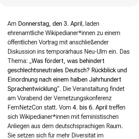
Politische Positionen
Digitale Bildung
Open Data in Politik und Verwaltung
Am
Donnerstag, den 3. April
, laden
Offene digitale Infrastrukturen
ehrenamtliche Wikipedianer*innen zu einem
Europäische und internationale Digitalpolitik
öffentlichen Vortrag mit anschließender
Offenes Kulturerbe
Diskussion ins temporärhaus Neu-Ulm ein. Das
Projekte
Thema: „
Was fördert, was behindert
Featured
geschlechtsneutrales Deutsch?
Rückblick und
Wikipedia
Einordnung nach einem halben Jahrhundert
Wikidata
Wikimedia Commons
Sprachentwicklung
“. Die Veranstaltung findet
am Vorabend der Vernetzungskonferenz
Initiativen für Freies Wissen
FemNetzCon statt. Vom
4. bis 6. April
treffen
Bündnis Freie Bildung
sich Wikipedianer*innen mit feministischen
Bündnis F5
GLAM – Kultur- und Gedächtnisinstitutionen
Anliegen aus dem deutschsprachigen Raum.
Lizenzhinweisgenerator
Sie setzen sich für mehr Diversität im