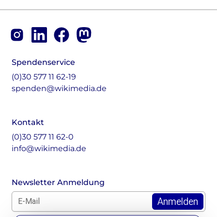
Footer
Instagram
LinkedIn
Facebook
Mastodon
Spendenservice
(0)30 577 11 62-19
spenden@wikimedia.de
Kontakt
(0)30 577 11 62-0
info@wikimedia.de
Newsletter Anmeldung
E-Mail für Newsletter *