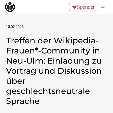
Zum Inhalt überspringen
Spenden
Wikipedia unterstützen
Spenden
Mitglied werden
Mitmachen
18.02.2025
Treffen der Wikipedia-
News
Blog
Frauen*-Community in
Veranstaltungen
Publikationen
Neu-Ulm: Einladung zu
Tech Snacks
Vortrag und Diskussion
Wikimove
über
Themen
Digitales Ehrenamt
geschlechtsneutrale
Offene Bildung
Sprache
Freie Inhalte
Wissensgerechtigkeit