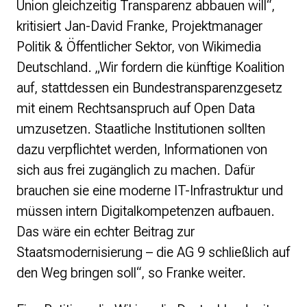
Union gleichzeitig Transparenz abbauen will“,
Strategie und Ziele
Ansprechpartner*innen
kritisiert Jan-David Franke, Projektmanager
Jahresberichte
Politik & Öffentlicher Sektor, von Wikimedia
Transparenz
Deutschland. „Wir fordern die künftige Koalition
auf, stattdessen ein Bundestransparenzgesetz
Presse
mit einem Rechtsanspruch auf Open Data
Suchanfrage
umzusetzen. Staatliche Institutionen sollten
dazu verpflichtet werden, Informationen von
Suchen
sich aus frei zugänglich zu machen. Dafür
Zum Inhalt überspringen
brauchen sie eine moderne IT-Infrastruktur und
müssen intern Digitalkompetenzen aufbauen.
Das wäre ein echter Beitrag zur
Staatsmodernisierung – die AG 9 schließlich auf
den Weg bringen soll“, so Franke weiter.