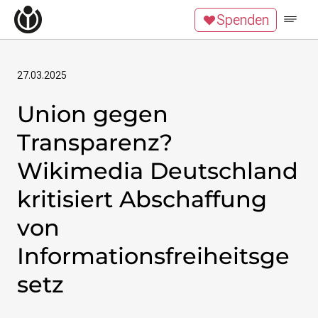
Zum Inhalt überspringen
Spenden
Wikipedia unterstützen
Spenden
Mitglied werden
Mitmachen
27.03.2025
Union gegen
News
Blog
Transparenz?
Veranstaltungen
Publikationen
Wikimedia Deutschland
Tech Snacks
kritisiert Abschaffung
Wikimove
von
Themen
Digitales Ehrenamt
Informationsfreiheitsge
Offene Bildung
setz
Freie Inhalte
Wissensgerechtigkeit