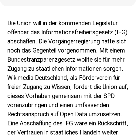
Politische Positionen
Digitale Bildung
Open Data in Politik und Verwaltung
Die Union will in der kommenden Legislatur
Offene digitale Infrastrukturen
offenbar das Informationsfreiheitsgesetz (IFG)
Europäische und internationale Digitalpolitik
abschaffen. Die Vorgängerregierung hatte sich
Offenes Kulturerbe
noch das Gegenteil vorgenommen. Mit einem
Projekte
Bundestranzparenzgesetz wollte sie für mehr
Featured
Zugang zu staatlichen Informationen sorgen.
Wikipedia
Wikimedia Deutschland, als Förderverein für
Wikidata
Wikimedia Commons
freien Zugang zu Wissen, fordert die Union auf,
dieses Vorhaben gemeinsam mit der SPD
Initiativen für Freies Wissen
voranzubringen und einen umfassenden
Bündnis Freie Bildung
Rechtsanspruch auf Open Data umzusetzen.
Bündnis F5
GLAM – Kultur- und Gedächtnisinstitutionen
Eine Abschaffung des IFG wäre ein Rückschritt,
Lizenzhinweisgenerator
der Vertrauen in staatliches Handeln weiter