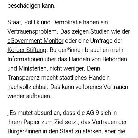
Monsters of Law
beschädigen kann.
Offene Kulturdaten
Projekt Technische Wünsche
Staat, Politik und Demokratie haben ein
re•shape
Wissen. Macht. Gerechtigkeit.
Vertrauensproblem. Das zeigen Studien wie der
Zukunft D
eGovernment Monitor
oder eine Umfrage der
Körber Stiftung
. Bürger*innen brauchen mehr
Wikipedia-Schwesterprojekte
Informationen über das Handeln von Behörden
Wikibase
MediaWiki
und Ministerien, nicht weniger. Denn
Wikibooks
Transparenz macht staatliches Handeln
Wikisource
nachvollziehbar. Das kann verlorenes Vertrauen
Wiktionary
wieder aufbauen.
Wikiversity
Wikivoyage
„Es mutet absurd an, dass die AG 9 sich in
Über uns
ihrem Papier zum Ziel setzt, das Vertrauen der
Verein
Bürger*innen in den Staat zu stärken, aber die
Unsere Werte