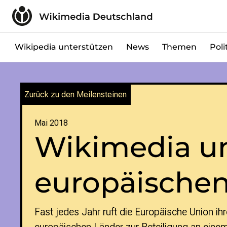
Zum Inhalt überspringen
Wikipedia unterstützen
Spenden
Mitglied werden
Wikipedia unterstützen
News
Themen
Poli
Mitmachen
News
Blog
Zurück zu den Meilensteinen
Veranstaltungen
Publikationen
Mai 2018
Tech Snacks
Wikimedia u
Wikimove
Themen
europäischen
Digitales Ehrenamt
Offene Bildung
Freie Inhalte
Fast jedes Jahr ruft die Europäische Union ih
Wissensgerechtigkeit