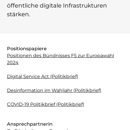
Monsters of Law
öffentliche digitale Infrastrukturen
Offene Kulturdaten
stärken.
Projekt Technische Wünsche
re•shape
Wissen. Macht. Gerechtigkeit.
Zukunft D
Positionspapiere
Wikipedia-Schwesterprojekte
Positionen des Bündnisses F5 zur Europawahl
Wikibase
2024
MediaWiki
Wikibooks
Digital Service Act (Politikbrief)
Wikisource
Wiktionary
Desinformation im Wahljahr (Politikbrief)
Wikiversity
Wikivoyage
COVID-19 Politikbrief (Politikbrief)
Über uns
Verein
Ansprechpartnerin
Unsere Werte