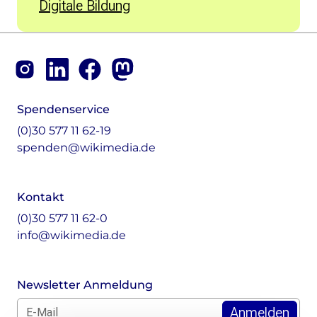
Digitale Bildung
Footer
Instagram
LinkedIn
Facebook
Mastodon
Spendenservice
(0)30 577 11 62-19
spenden@wikimedia.de
Kontakt
(0)30 577 11 62-0
info@wikimedia.de
Newsletter Anmeldung
E-Mail für Newsletter *