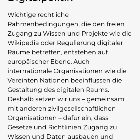
Politische Positionen
Digitale Bildung
Wichtige rechtliche
Open Data in Politik und Verwaltung
Rahmenbedingungen, die den freien
Offene digitale Infrastrukturen
Zugang zu Wissen und Projekte wie die
Europäische und internationale Digitalpolitik
Wikipedia oder Regulierung digitaler
Offenes Kulturerbe
Räume betreffen, entstehen auf
Projekte
europäischer Ebene. Auch
Featured
internationale Organisationen wie die
Wikipedia
Vereinten Nationen beeinflussen die
Wikidata
Wikimedia Commons
Gestaltung des digitalen Raums.
Deshalb setzen wir uns – gemeinsam
Initiativen für Freies Wissen
mit anderen zivilgesellschaftlichen
Bündnis Freie Bildung
Organisationen – dafür ein, dass
Bündnis F5
GLAM – Kultur- und Gedächtnisinstitutionen
Gesetze und Richtlinien Zugang zu
Lizenzhinweisgenerator
Wissen und Daten ausbauen und