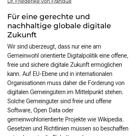
Dr. Friederike von Franqué
Strategie und Ziele
Ansprechpartner*innen
Für eine gerechte und
Jahresberichte
nachhaltige globale digitale
Transparenz
Zukunft
Presse
Wir sind überzeugt, dass nur eine am
Suchanfrage
Gemeinwohl orientierte Digitalpolitik eine offene,
freie und sichere digitale Zukunft ermöglichen
Suchen
kann. Auf EU-Ebene und in internationalen
Zum Inhalt überspringen
Organisationen muss daher die Förderung von
digitalen Gemeingütern im Mittelpunkt stehen.
Solche Gemeingüter sind freie und offene
Software, Open Data oder
gemeinwohlorientierte Projekte wie Wikipedia.
Gesetzen und Richtlinien müssen so beschaffen