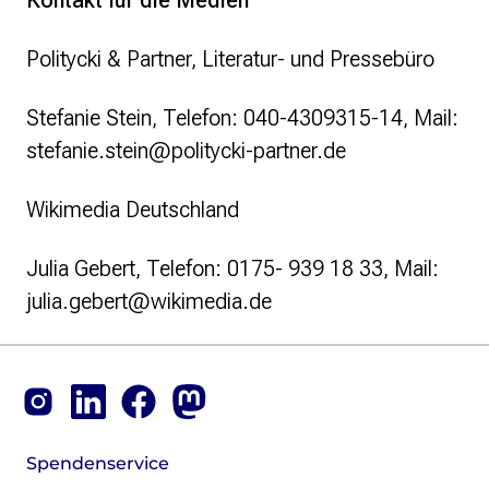
Kontakt für die Medien
Politycki & Partner, Literatur- und Pressebüro
Stefanie Stein, Telefon: 040-4309315-14, Mail:
stefanie.stein@politycki-partner.de
Wikimedia Deutschland
Julia Gebert, Telefon: 0175- 939 18 33, Mail:
julia.gebert@wikimedia.de
Footer
Instagram
LinkedIn
Facebook
Mastodon
Spendenservice