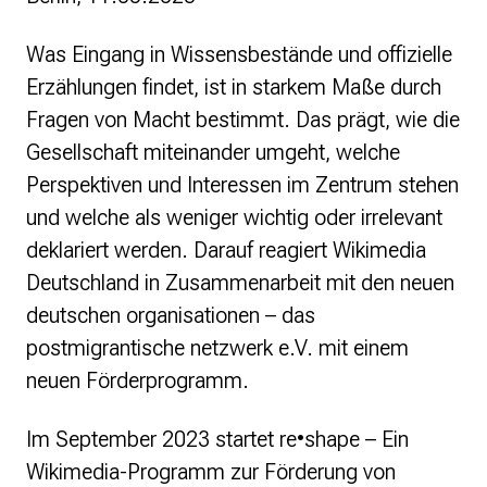
Politische Positionen
Digitale Bildung
Was Eingang in Wissensbestände und offizielle
Open Data in Politik und Verwaltung
Erzählungen findet, ist in starkem Maße durch
Offene digitale Infrastrukturen
Fragen von Macht bestimmt. Das prägt, wie die
Europäische und internationale Digitalpolitik
Gesellschaft miteinander umgeht, welche
Offenes Kulturerbe
Perspektiven und Interessen im Zentrum stehen
Projekte
und welche als weniger wichtig oder irrelevant
Featured
deklariert werden. Darauf reagiert Wikimedia
Wikipedia
Deutschland in Zusammenarbeit mit den neuen
Wikidata
Wikimedia Commons
deutschen organisationen – das
postmigrantische netzwerk e.V. mit einem
Initiativen für Freies Wissen
neuen Förderprogramm.
Bündnis Freie Bildung
Bündnis F5
Im September 2023 startet re•shape – Ein
GLAM – Kultur- und Gedächtnisinstitutionen
Lizenzhinweisgenerator
Wikimedia-Programm zur Förderung von