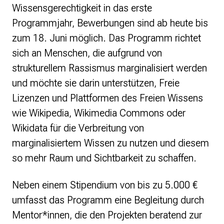
Monsters of Law
Wissensgerechtigkeit in das erste
Offene Kulturdaten
Programmjahr, Bewerbungen sind ab heute bis
Projekt Technische Wünsche
zum 18. Juni möglich. Das Programm richtet
re•shape
Wissen. Macht. Gerechtigkeit.
sich an Menschen, die aufgrund von
Zukunft D
strukturellem Rassismus marginalisiert werden
und möchte sie darin unterstützen, Freie
Wikipedia-Schwesterprojekte
Lizenzen und Plattformen des Freien Wissens
Wikibase
MediaWiki
wie Wikipedia, Wikimedia Commons oder
Wikibooks
Wikidata für die Verbreitung von
Wikisource
marginalisiertem Wissen zu nutzen und diesem
Wiktionary
so mehr Raum und Sichtbarkeit zu schaffen.
Wikiversity
Wikivoyage
Neben einem Stipendium von bis zu 5.000 €
Über uns
umfasst das Programm eine Begleitung durch
Verein
Mentor*innen, die den Projekten beratend zur
Unsere Werte