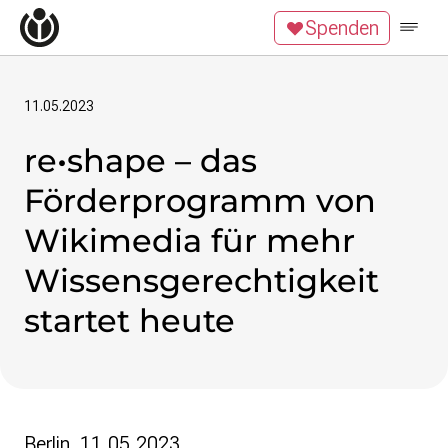
Zum Inhalt überspringen
Spenden
Wikipedia unterstützen
Spenden
Mitglied werden
Mitmachen
11.05.2023
re•shape – das
News
Blog
Förderprogramm von
Veranstaltungen
Publikationen
Wikimedia für mehr
Tech Snacks
Wissensgerechtigkeit
Wikimove
startet heute
Themen
Digitales Ehrenamt
Offene Bildung
Freie Inhalte
Wissensgerechtigkeit
Berlin, 11.05.2023