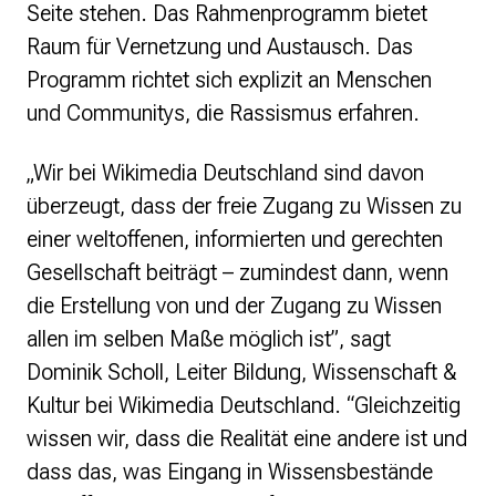
Seite stehen. Das Rahmenprogramm bietet
Strategie und Ziele
Ansprechpartner*innen
Raum für Vernetzung und Austausch. Das
Jahresberichte
Programm richtet sich explizit an Menschen
Transparenz
und Communitys, die Rassismus erfahren.
Presse
„Wir bei Wikimedia Deutschland sind davon
Suchanfrage
überzeugt, dass der freie Zugang zu Wissen zu
einer weltoffenen, informierten und gerechten
Suchen
Gesellschaft beiträgt – zumindest dann, wenn
Zum Inhalt überspringen
die Erstellung von und der Zugang zu Wissen
allen im selben Maße möglich ist”, sagt
Dominik Scholl, Leiter Bildung, Wissenschaft &
Kultur bei Wikimedia Deutschland. “Gleichzeitig
wissen wir, dass die Realität eine andere ist und
dass das, was Eingang in Wissensbestände