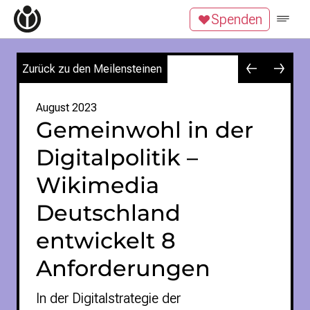
Zum Inhalt überspringen
Spenden
Wikipedia unterstützen
Spenden
Mitglied werden
Zurück zu den Meilensteinen
Mitmachen
News
August 2023
Gemeinwohl in der
Blog
Veranstaltungen
Digitalpolitik –
Publikationen
Tech Snacks
Wikimedia
Wikimove
Deutschland
Themen
entwickelt 8
Digitales Ehrenamt
Offene Bildung
Anforderungen
Freie Inhalte
Wissensgerechtigkeit
In der Digitalstrategie der