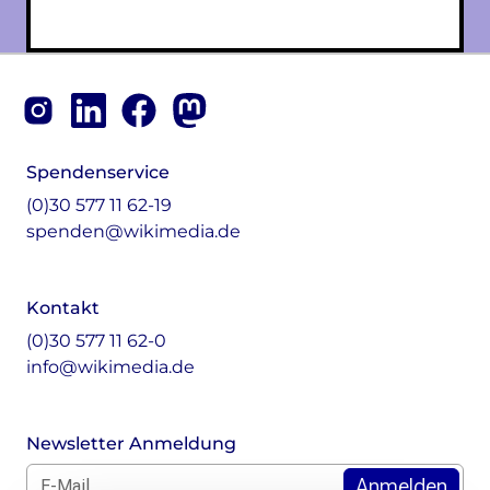
Monsters of Law
Offene Kulturdaten
Projekt Technische Wünsche
Footer
re•shape
Wissen. Macht. Gerechtigkeit.
Instagram
LinkedIn
Facebook
Mastodon
Zukunft D
Spendenservice
Wikipedia-Schwesterprojekte
(0)30 577 11 62-19
Wikibase
spenden@wikimedia.de
MediaWiki
Wikibooks
Wikisource
Kontakt
Wiktionary
(0)30 577 11 62-0
Wikiversity
info@wikimedia.de
Wikivoyage
Über uns
Newsletter Anmeldung
Verein
Unsere Werte
E-Mail für Newsletter *