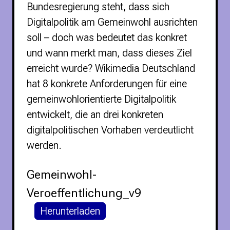
Bundesregierung steht, dass sich
Politische Positionen
Digitalpolitik am Gemeinwohl ausrichten
Digitale Bildung
Open Data in Politik und Verwaltung
soll – doch was bedeutet das konkret
Offene digitale Infrastrukturen
und wann merkt man, dass dieses Ziel
Europäische und internationale Digitalpolitik
erreicht wurde? Wikimedia Deutschland
Offenes Kulturerbe
hat 8 konkrete Anforderungen für eine
Projekte
gemeinwohlorientierte Digitalpolitik
Featured
entwickelt, die an drei konkreten
Wikipedia
digitalpolitischen Vorhaben verdeutlicht
Wikidata
werden.
Wikimedia Commons
Initiativen für Freies Wissen
Gemeinwohl-
Bündnis Freie Bildung
Veroeffentlichung_v9
Bündnis F5
GLAM – Kultur- und Gedächtnisinstitutionen
Herunterladen
Lizenzhinweisgenerator