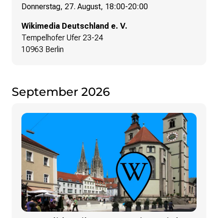
Monsters of Law
Donnerstag, 27. August, 18:00
-
20:00
Offene Kulturdaten
Projekt Technische Wünsche
Wikimedia Deutschland e. V.
re•shape
Tempelhofer Ufer 23-24
Wissen. Macht. Gerechtigkeit.
10963 Berlin
Zukunft D
Wikipedia-Schwesterprojekte
September 2026
Wikibase
MediaWiki
Wikibooks
Wikisource
Wiktionary
Wikiversity
Wikivoyage
Über uns
Verein
Unsere Werte