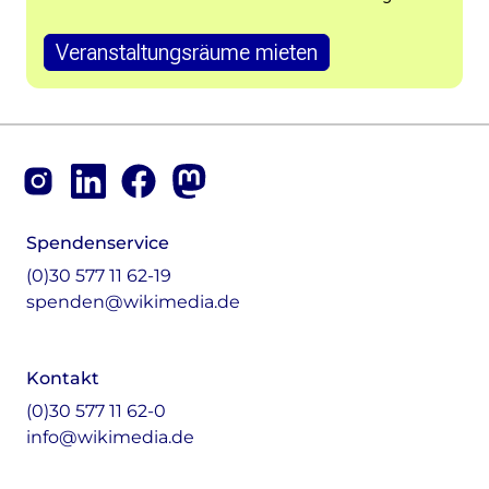
Veranstaltungsräume mieten
Footer
Instagram
LinkedIn
Facebook
Mastodon
Spendenservice
(0)30 577 11 62-19
spenden@wikimedia.de
Kontakt
(0)30 577 11 62-0
info@wikimedia.de