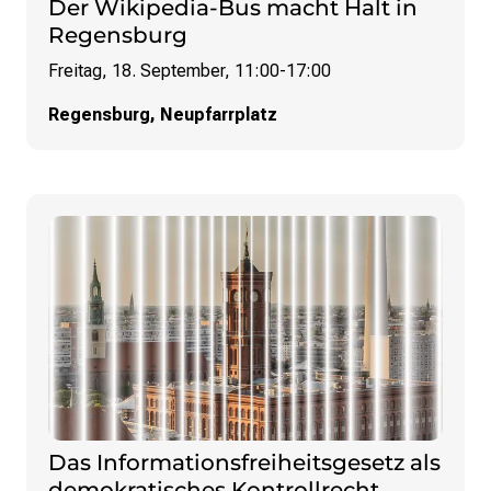
Der Wikipedia-Bus macht Halt in
Strategie und Ziele
Regensburg
Ansprechpartner*innen
Jahresberichte
Freitag, 18. September, 11:00
-
17:00
Transparenz
Regensburg, Neupfarrplatz
Presse
Suchanfrage
Suchen
Zum Inhalt überspringen
Das Informationsfreiheitsgesetz als
demokratisches Kontrollrecht