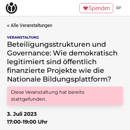
Zum Inhalt überspringen
Spenden
Wikipedia unterstützen
Spenden
Mitglied werden
« Alle Veranstaltungen
Mitmachen
VERANSTALTUNG
Beteiligungsstrukturen und
News
Governance: Wie demokratisch
Blog
Veranstaltungen
legitimiert sind öffentlich
Publikationen
finanzierte Projekte wie die
Tech Snacks
Nationale Bildungsplattform?
Wikimove
Diese Veranstaltung hat bereits
Themen
stattgefunden.
Digitales Ehrenamt
Offene Bildung
Details
3. Juli 2023
Freie Inhalte
Wissensgerechtigkeit
17:00-19:00 Uhr