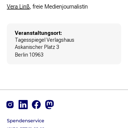
Vera Linß
, freie Medienjournalistin
Veranstaltungsort:
Tagesspiegel Verlagshaus
Askanischer Platz 3
Berlin 10963
Footer
Instagram
LinkedIn
Facebook
Mastodon
Spendenservice