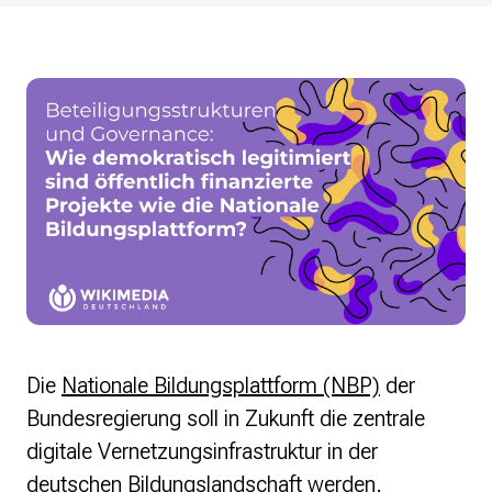
Monsters of Law
Offene Kulturdaten
Projekt Technische Wünsche
re•shape
Wissen. Macht. Gerechtigkeit.
Zukunft D
Wikipedia-Schwesterprojekte
Wikibase
MediaWiki
Wikibooks
Wikisource
Wiktionary
Wikiversity
Wikivoyage
Die
Nationale Bildungsplattform (NBP)
der
Bundesregierung soll in Zukunft die zentrale
Über uns
digitale Vernetzungsinfrastruktur in der
Verein
Unsere Werte
deutschen Bildungslandschaft werden.