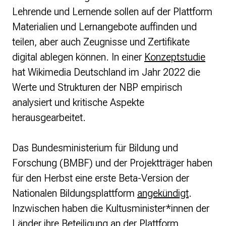
Strategie und Ziele
Lehrende und Lernende sollen auf der Plattform
Ansprechpartner*innen
Materialien und Lernangebote auffinden und
Jahresberichte
teilen, aber auch Zeugnisse und Zertifikate
Transparenz
digital ablegen können. In einer
Konzeptstudie
Presse
hat Wikimedia Deutschland im Jahr 2022 die
Werte und Strukturen der NBP empirisch
Suchanfrage
analysiert und kritische Aspekte
herausgearbeitet.
Suchen
Zum Inhalt überspringen
Das Bundesministerium für Bildung und
Forschung (BMBF) und der Projektträger haben
für den Herbst eine erste Beta-Version der
Nationalen Bildungsplattform
angekündigt
.
Inzwischen haben die Kultusminister*innen der
Länder ihre Beteiligung an der Plattform