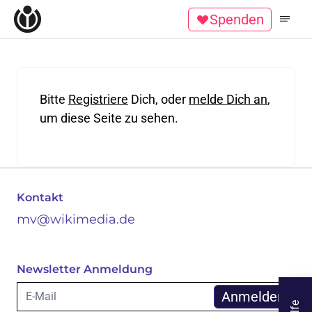
Start
Spenden
Mitgliederseiten
Suchanfrage
Bitte
Registriere
Dich, oder
melde Dich an
,
um diese Seite zu sehen.
Zum Inhalt überspringen
Footer
Kontakt
mv@wikimedia.de
Newsletter Anmeldung
E-Mail: *