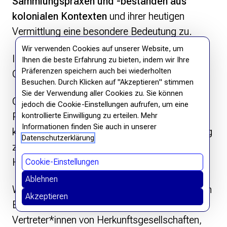
Sammlungspraxen und -beständen aus
kolonialen Kontexten
und ihrer heutigen
Vermittlung eine besondere Bedeutung zu.
Wir verwenden Cookies auf unserer Website, um
In der 3. Ausgabe von “Wissen. Macht.
Ihnen die beste Erfahrung zu bieten, indem wir Ihre
Präferenzen speichern auch bei wiederholten
Gerechtigkeit.” fragen wir:
Besuchen. Durch Klicken auf "Akzeptieren" stimmen
Sie der Verwendung aller Cookies zu. Sie können
Gibt es einen postkolonialen
jedoch die Cookie-Einstellungen aufrufen, um eine
Paradigmenwechsel des Museums? Welche
kontrollierte Einwilligung zu erteilen. Mehr
Informationen finden Sie auch in unserer
kolonialistischen Einflüsse gibt es beim Zugang
Datenschutzerklärung
zum kulturellen Erbe, auch und gerade vor dem
Hintergrund der Digitalisierung?
Cookie-Einstellungen
Ablehnen
Welche postkolonialen Konzepte und konkreten
Akzeptieren
Beispiele gibt es für die Zusammenarbeit mit
Vertreter*innen von Herkunftsgesellschaften,