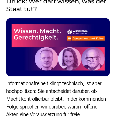
Druck: Wer darf wissen, was der
Monsters of Law
Offene Kulturdaten
Staat tut?
Projekt Technische Wünsche
re•shape
Wissen. Macht. Gerechtigkeit.
Zukunft D
Wikipedia-Schwesterprojekte
Wikibase
MediaWiki
Wikibooks
Wikisource
Wiktionary
Wikiversity
Informationsfreiheit klingt technisch, ist aber
Wikivoyage
hochpolitisch: Sie entscheidet darüber, ob
Macht kontrollierbar bleibt. In der kommenden
Über uns
Folge sprechen wir darüber, warum offene
Verein
Unsere Werte
Akten eine Voraussetzung für freie