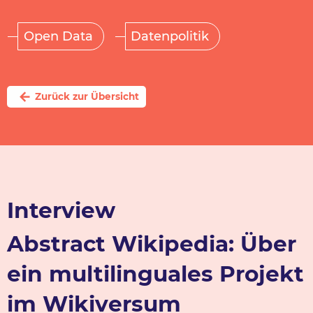
Open Data
Datenpolitik
arrow_back
Zurück zur Übersicht
Interview
Abstract Wikipedia: Über
ein multilinguales Projekt
im Wikiversum