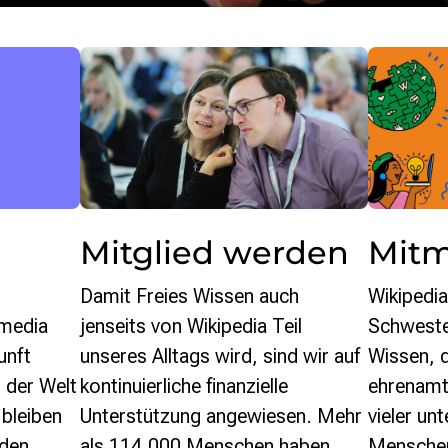
Mit
Mitglied werden
Wikipedia
Damit Freies Wissen auch
imedia
Schweste
jenseits von Wikipedia Teil
unft
Wissen, 
unseres Alltags wird, sind wir auf
 der Welt
ehrenamt
kontinuierliche finanzielle
bleiben
vieler un
Unterstützung angewiesen. Mehr
 den
Menschen.
als 114.000 Menschen haben