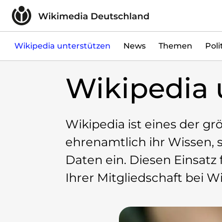
Zum Inhalt überspringen
Wikipedia unterstützen
Spenden
Mitglied werden
Wikipedia unterstützen
News
Themen
Poli
Mitmachen
Wikipedia 
News
Blog
Veranstaltungen
Publikationen
Wikipedia ist eines der gr
Tech Snacks
Wikimove
ehrenamtlich ihr Wissen, 
Daten ein. Diesen Einsatz 
Themen
Digitales Ehrenamt
Ihrer Mitgliedschaft bei 
Offene Bildung
Freie Inhalte
Wissensgerechtigkeit