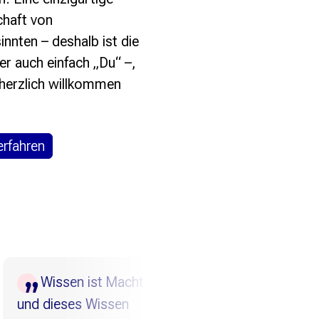
haft von
innten – deshalb ist die
er auch einfach „Du“ –,
 herzlich willkommen
erfahren
issen ist Macht
Wikipedia ist
dieses Wissen
großartig!