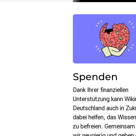
Monsters of Law
Offene Kulturdaten
Projekt Technische Wünsche
re•shape
Wissen. Macht. Gerechtigkeit.
Zukunft D
Wikipedia-Schwesterprojekte
Wikibase
MediaWiki
Spenden
Wikibooks
Wikisource
Wiktionary
Dank Ihrer finanziellen
Wikiversity
Unterstützung kann Wik
Wikivoyage
Deutschland auch in Zuk
dabei helfen, das Wissen
Über uns
Verein
zu befreien. Gemeinsam 
Unsere Werte
wir neugierig und geben