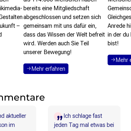
ikimedia-
Gemeinsc
bereits eine Mitgliedschaft
Gestalten
Gleichges
abgeschlossen und setzen sich
Zukunft –
Anrede hi
gemeinsam mit uns dafür ein,
d
in der du
dass das Wissen der Welt befreit
bist!
wird. Werden auch Sie Teil
unserer Bewegung!
Mehr 
Mehr erfahren
mmentare
ler
Ich schlage fast
W
jeden Tag mal etwas bei
und 