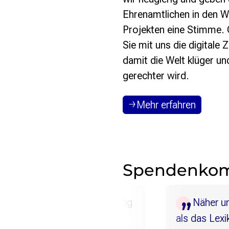
Strategie und Ziele
Ehrenamtlichen in den W
Ansprechpartner*innen
Projekten eine Stimme. 
Jahresberichte
Transparenz
Sie mit uns die digitale 
damit die Welt klüger un
Presse
gerechter wird.
Suchanfrage
Mehr erfahren
Suchen
Zum Inhalt überspringen
Spendenko
Wikipedia ist wichtig
Näher und aktuel
und verdient es
als das Lexikon im