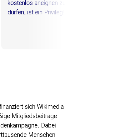
enlos aneignen zu
n, ist ein Privileg!
finanziert sich Wikimedia
ige Mitgliedsbeiträge
endenkampagne. Dabei
rttausende Menschen