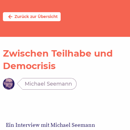
arrow_back
Zurück zur Übersicht
Zwischen Teilhabe und
Democrisis
Michael Seemann
Ein Interview mit Michael Seemann