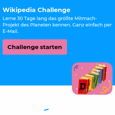
Wikipedia Challenge
Lerne 30 Tage lang das größte Mitmach-
Projekt des Planeten kennen. Ganz einfach per
E-Mail.
Challenge starten