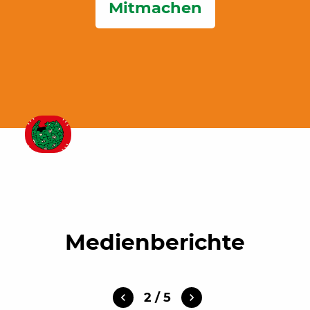
Mitmachen
Medienberichte
2
/
5
navigate_before
navigate_next