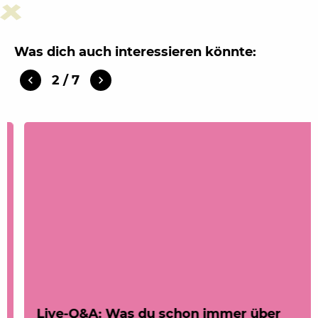
Was dich auch interessieren könnte:
2
/
7
navigate_before
navigate_next
Live-Q&A: Was du schon immer über