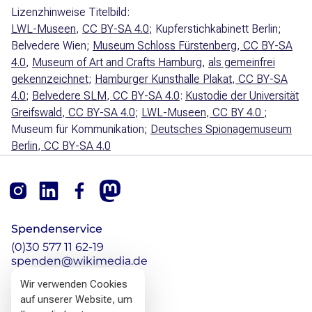
Lizenzhinweise Titelbild:
LWL-Museen
,
CC BY-SA 4.0
; Kupferstichkabinett Berlin;
Belvedere Wien;
Museum Schloss Fürstenberg
,
CC BY-SA
4.0
,
Museum of Art and Crafts Hamburg
,
als gemeinfrei
gekennzeichnet
;
Hamburger Kunsthalle Plakat
,
CC BY-SA
4.0
;
Belvedere SLM
,
CC BY-SA 4.0
:
Kustodie der Universität
Greifswald
,
CC BY-SA 4.0
;
LWL-Museen
,
CC BY 4.0
;
Museum für Kommunikation;
Deutsches Spionagemuseum
Berlin
,
CC BY-SA 4.0
Footer
Instagram
linkedin
Facebook
Mastodon
Spendenservice
(0)30 577 11 62-19
spenden@wikimedia.de
Wir verwenden Cookies
Kontakt
auf unserer Website, um
(0)30 577 11 62-0