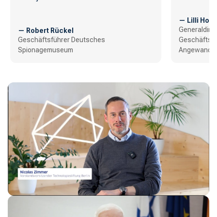
— Lilli Hollei
Generaldirekt
— Robert Rückel
Geschäftsführer Deutsches
Geschäftsfüh
Spionagemuseum
Angewandte 