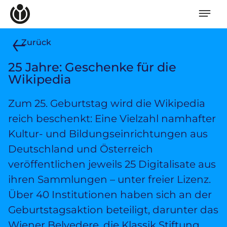
Wikipedia unterstützen
Spenden
Mitglied werden
Mitmachen
Zurück
News
Blog
25 Jahre: Geschenke für die
Veranstaltungen
Wikipedia
Publikationen
Tech Snacks
Zum 25. Geburtstag wird die Wikipedia
Wikimove
Themen
reich beschenkt: Eine Vielzahl namhafter
Politische Positionen
Kultur- und Bildungseinrichtungen aus
Digitale Bildung
Deutschland und Österreich
Open Data in Politik und Verwaltung
Offene digitale Infrastrukturen
veröffentlichen jeweils 25 Digitalisate aus
Europäische und internationale Digitalpolitik
ihren Sammlungen – unter freier Lizenz.
Offenes Kulturerbe
Über 40 Institutionen haben sich an der
Projekte
Featured
Geburtstagsaktion beteiligt, darunter das
Initiativen für Freies Wissen
Wiener Belvedere, die Klassik Stiftung