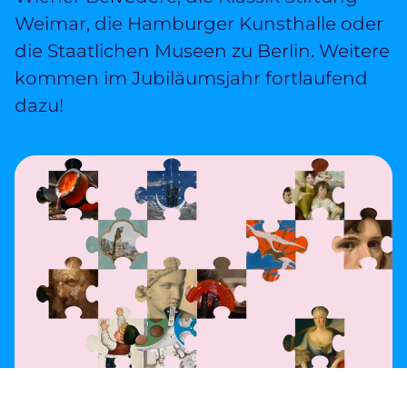
re•shape
Wikipedia-Schwesterprojekte
Weimar, die Hamburger Kunsthalle oder
Über uns
die Staatlichen Museen zu Berlin. Weitere
Verein
kommen im Jubiläumsjahr fortlaufend
Unsere Werte
Strategie und Ziele
dazu!
Ansprechpartner*innen
Jahresberichte
Transparenz
Presse
Suchanfrage
Zum Inhalt überspringen