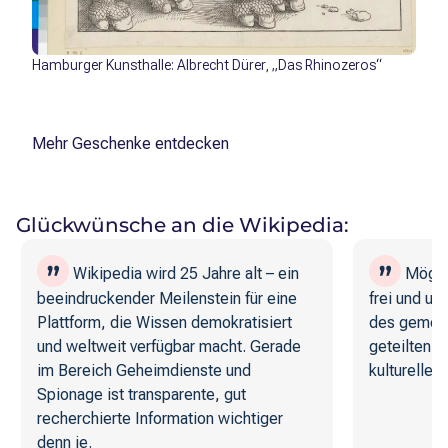
Hamburger Kunsthalle: Albrecht Dürer, „Das Rhinozeros“
Mehr Geschenke entdecken
Glückwünsche an die Wikipedia:
Wikipedia wird 25 Jahre alt – ein
Möge Wi
beeindruckender Meilenstein für eine
frei und unab
Plattform, die Wissen demokratisiert
des gemeins
und weltweit verfügbar macht. Gerade
geteilten Ve
im Bereich Geheimdienste und
kulturelles 
Spionage ist transparente, gut
recherchierte Information wichtiger
denn je.