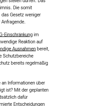
en stellen dürfen. Das
imnis. Die somit
, das Gesetz weniger
r Anfragende.
IFG-Einschränkung
im
twendige Reaktion auf
wendige Ausnahmen
bereit,
e Schutzbereiche
chutz bereits regelmäßig
e an Informationen über
t ist? Mit der geplanten
sätzlich dafür
ormierte Entscheidungen