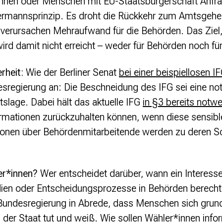
nnen oder Menschen mit EU-Staatsbürgerschaft Anfrag
ermannsprinzip. Es droht die Rückkehr zum Amtsgehe
n verursachen Mehraufwand für die Behörden. Das Ziel
ird damit nicht erreicht – weder für Behörden noch fü
erheit:
Wie der Berliner Senat
bei einer beispiellosen 
esregierung an: Die Beschneidung des IFG sei eine no
tslage. Dabei hält das aktuelle IFG
in §3 bereits not
rmationen zurückzuhalten können, wenn diese sensibl
tionen über Behördenmitarbeitende werden zu deren S
er*innen?
Wer entscheidet darüber, wann ein Interess
ien oder Entscheidungsprozesse in Behörden berechtig
 Bundesregierung in Abrede, dass Menschen sich grund
s der Staat tut und weiß. Wie sollen Wähler*innen inf