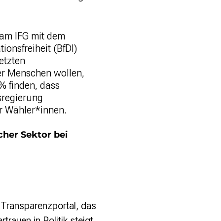
 am IFG mit dem
ionsfreiheit (BfDI)
etzten
er Menschen wollen,
% finden, dass
sregierung
r Wähler*innen.
icher Sektor bei
 Transparenzportal, das
rauen in Politik steigt.