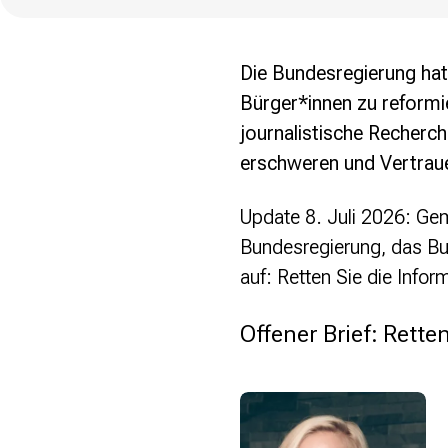
Politische Positionen
Digitale Bildung
Open Data in Politik und Verwaltung
Die Bundesregierung hat
Offene digitale Infrastrukturen
Bürger*innen zu reformi
Europäische und internationale Digitalpolitik
journalistische Recherc
Offenes Kulturerbe
erschweren und Vertrauen
Projekte
Featured
Update 8. Juli 2026: Ge
Wikipedia
Bundesregierung, das B
Wikidata
auf: Retten Sie die Inform
Wikimedia Commons
Offener Brief: Rette
Initiativen für Freies Wissen
Bündnis Freie Bildung
Bündnis F5
GLAM – Kultur- und Gedächtnisinstitutionen
Lizenzhinweisgenerator