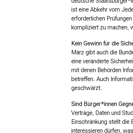
deutsche Staatsbürger*i
Strategie und Ziele
ist eine Abkehr vom Jed
Ansprechpartner*innen
Jahresberichte
erforderlichen Prüfunge
Transparenz
kompliziert zu machen, w
Presse
Kein Gewinn für die Sich
März gibt auch die Bund
Suchanfrage
eine veränderte Sicherhei
mit denen Behörden Info
Suchen
Zum Inhalt überspringen
betreffen. Auch Informa
geschwärzt.
Sind Bürger*innen Gegn
Verträge, Daten und Stud
Einschränkung stellt die
interessieren dürfen, wa