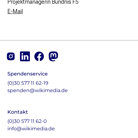
Projektmanagerin Bündnis F5
E-Mail
Footer
Instagram
LinkedIn
Facebook
Mastodon
Spendenservice
(0)30 577 11 62-19
spenden@wikimedia.de
Kontakt
(0)30 577 11 62-0
info@wikimedia.de