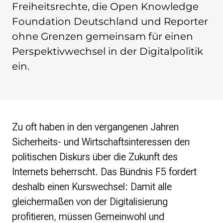
Freiheitsrechte, die Open Knowledge
Politische Positionen
Foundation Deutschland und Reporter
Digitale Bildung
Open Data in Politik und Verwaltung
ohne Grenzen gemeinsam für einen
Offene digitale Infrastrukturen
Perspektivwechsel in der Digitalpolitik
Europäische und internationale Digitalpolitik
ein.
Offenes Kulturerbe
Projekte
Featured
Wikipedia
Zu oft haben in den vergangenen Jahren
Wikidata
Wikimedia Commons
Sicherheits- und Wirtschaftsinteressen den
politischen Diskurs über die Zukunft des
Initiativen für Freies Wissen
Internets beherrscht. Das Bündnis F5 fordert
Bündnis Freie Bildung
deshalb einen Kurswechsel: Damit alle
Bündnis F5
GLAM – Kultur- und Gedächtnisinstitutionen
gleichermaßen von der Digitalisierung
Lizenzhinweisgenerator
profitieren, müssen Gemeinwohl und