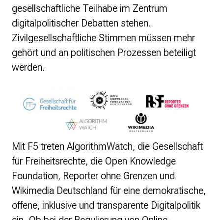
Monsters of Law
gesellschaftliche Teilhabe im Zentrum
Offene Kulturdaten
digitalpolitischer Debatten stehen.
Projekt Technische Wünsche
re•shape
Zivilgesellschaftliche Stimmen müssen mehr
Wissen. Macht. Gerechtigkeit.
gehört und an politischen Prozessen beteiligt
Zukunft D
werden.
Wikipedia-Schwesterprojekte
Wikibase
MediaWiki
Wikibooks
Wikisource
Wiktionary
Mit F5 treten AlgorithmWatch, die Gesellschaft
Wikiversity
für Freiheitsrechte, die Open Knowledge
Wikivoyage
Foundation, Reporter ohne Grenzen und
Wikimedia Deutschland für eine demokratische,
Über uns
Verein
offene, inklusive und transparente Digitalpolitik
Unsere Werte