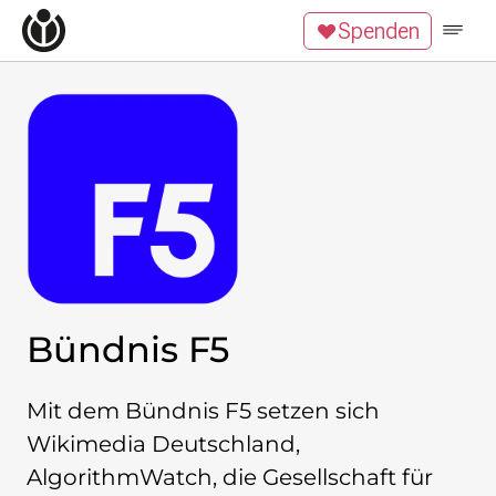
Zum Inhalt überspringen
Spenden
Wikipedia unterstützen
Spenden
Mitglied werden
Mitmachen
News
Blog
Veranstaltungen
Publikationen
Tech Snacks
Wikimove
Bündnis F5
Themen
Digitales Ehrenamt
Mit dem Bündnis F5 setzen sich
Offene Bildung
Freie Inhalte
Wikimedia Deutschland,
Wissensgerechtigkeit
AlgorithmWatch, die Gesellschaft für