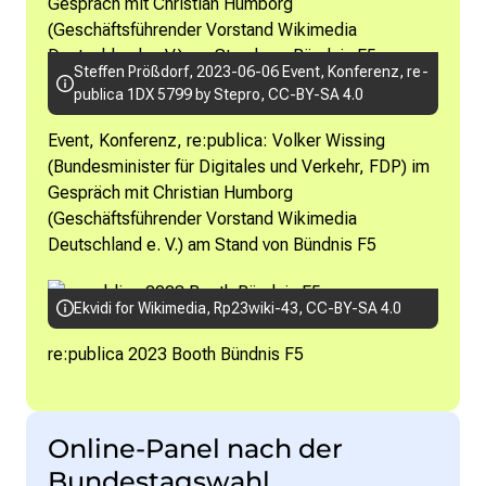
Steffen Prößdorf,
2023-06-06 Event, Konferenz, re-
publica 1DX 5799 by Stepro
,
CC-BY-SA 4.0
Event, Konferenz, re:publica: Volker Wissing
(Bundesminister für Digitales und Verkehr, FDP) im
Gespräch mit Christian Humborg
(Geschäftsführender Vorstand Wikimedia
Deutschland e. V.) am Stand von Bündnis F5
Ekvidi for Wikimedia,
Rp23wiki-43
,
CC-BY-SA 4.0
re:publica 2023 Booth Bündnis F5
Online-Panel nach der
Bundestagswahl