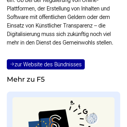
ein. Ob bei der Regulierung von Online-
Strategie und Ziele
Plattformen, der Erstellung von Inhalten und
Ansprechpartner*innen
Software mit öffentlichen Geldern oder dem
Jahresberichte
Transparenz
Einsatz von Künstlicher Transparenz – die
Digitalisierung muss sich zukünftig noch viel
Presse
mehr in den Dienst des Gemeinwohls stellen.
Suchanfrage
zur Website des Bündnisses
Suchen
Zum Inhalt überspringen
Mehr zu F5