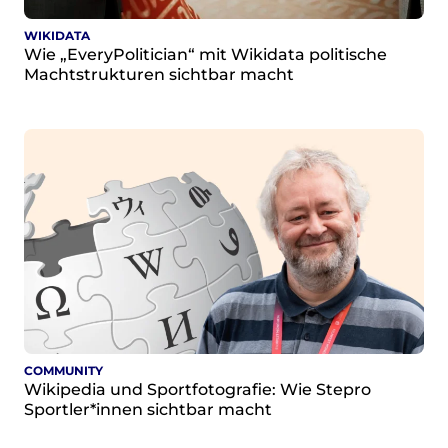
Strategie und Ziele
Ansprechpartner*innen
WIKIDATA
Wie „EveryPolitician“ mit Wikidata politische
Jahresberichte
Machtstrukturen sichtbar macht
Transparenz
Presse
Suchanfrage
Suchen
Zum Inhalt überspringen
COMMUNITY
Wikipedia und Sportfotografie: Wie Stepro
Sportler*innen sichtbar macht