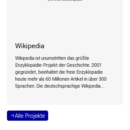
Wikipedia
Wikipedia ist unumstritten das größte
Enzyklopädie-Projekt der Geschichte. 2001
gegründet, beinhaltet die freie Enzyklopädie
heute mehr als 60 Millionen Artikel in über 300
Sprachen. Die deutschsprachige Wikipedia
umfasst über 2,9 Millionen Artikel, geschrieben
von ehrenamtlichen Autorinnen und Autoren.
Weltweit gehört Wikipedia zu den zehn
beliebtesten Webseiten und wird monatlich rund
Alle Projekte
15 Milliarden Mal aufgerufen.