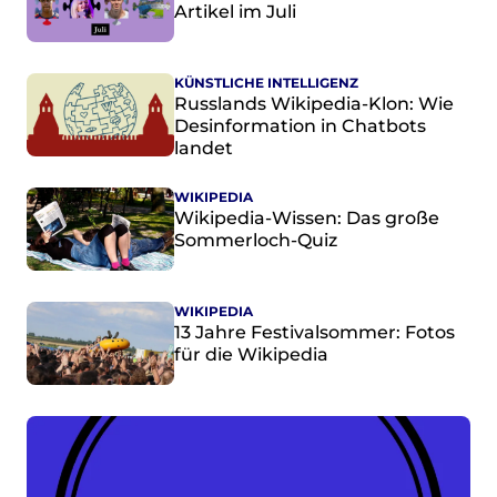
Artikel im Juli
Politische Positionen
Digitale Bildung
Open Data in Politik und Verwaltung
KÜNSTLICHE INTELLIGENZ
Offene digitale Infrastrukturen
Russlands Wikipedia-Klon: Wie
Desinformation in Chatbots
Europäische und internationale Digitalpolitik
landet
Offenes Kulturerbe
WIKIPEDIA
Projekte
Wikipedia-Wissen: Das große
Featured
Sommerloch-Quiz
Wikipedia
Wikidata
WIKIPEDIA
Wikimedia Commons
13 Jahre Festivalsommer: Fotos
für die Wikipedia
Initiativen für Freies Wissen
Bündnis Freie Bildung
Bündnis F5
GLAM – Kultur- und Gedächtnisinstitutionen
Lizenzhinweisgenerator