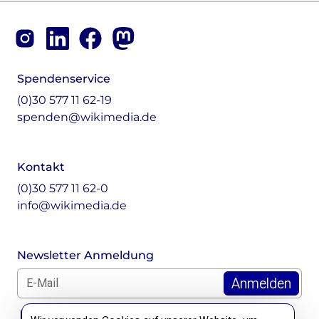
Footer
Instagram
LinkedIn
Facebook
Mastodon
Spendenservice
(0)30 577 11 62-19
spenden@wikimedia.de
Kontakt
(0)30 577 11 62-0
info@wikimedia.de
Newsletter Anmeldung
E-Mail für Newsletter *
DSGVO Hinweis