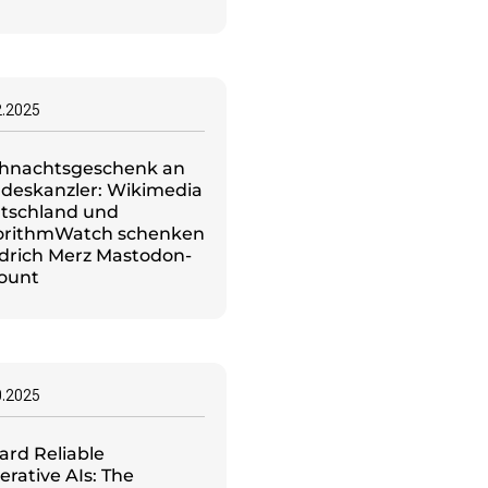
2.2025
hnachtsgeschenk an
deskanzler: Wikimedia
tschland und
orithmWatch schenken
edrich Merz Mastodon-
ount
0.2025
ard Reliable
rative AIs: The