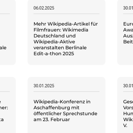
06.02.2025
30.0
Mehr Wikipedia-Artikel für
Eur
Filmfrauen: Wikimedia
Awar
u
Deutschland und
Aus
n
Wikipedia-Aktive
Bei
ale
veranstalten Berlinale
Edit-a-thon 2025
30.01.2025
30.0
e
Wikipedia-Konferenz in
Ges
her:
Aschaffenburg mit
Vor
öffentlicher Sprechstunde
Hum
ta
am 23. Februar
Wik
V.