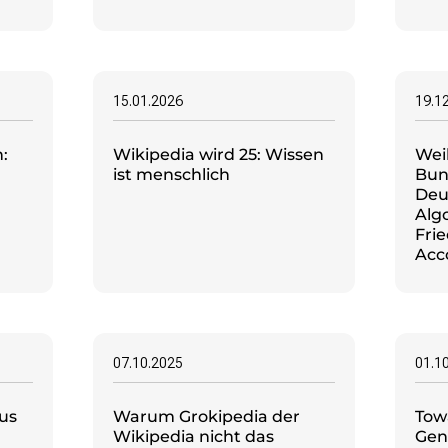
15.01.2026
19.1
:
Wikipedia wird 25: Wissen
Wei
ist menschlich
Bun
Deu
Alg
Fri
Acc
07.10.2025
01.1
aus
Warum Grokipedia der
Tow
Wikipedia nicht das
Gene