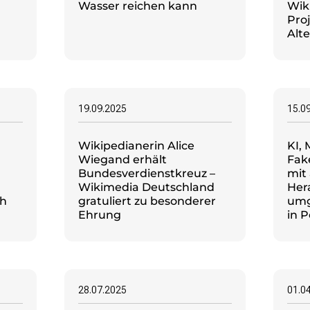
Wasser reichen kann
Wik
Pro
Alte
19.09.2025
15.0
Wikipedianerin Alice
KI,
Wiegand erhält
Fak
Bundesverdienstkreuz –
mit
Wikimedia Deutschland
Her
ch
gratuliert zu besonderer
umg
Ehrung
in 
28.07.2025
01.0