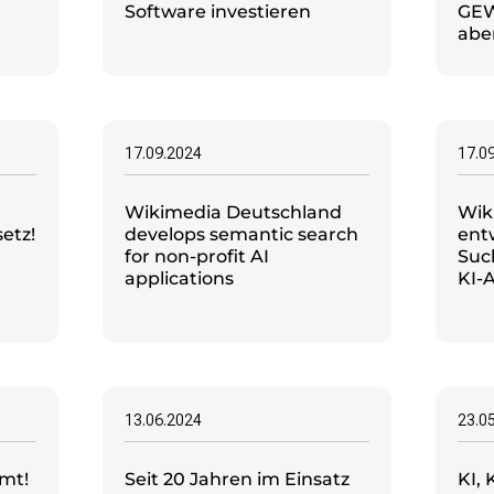
Software investieren
GEW:
abe
17.09.2024
17.0
Wikimedia Deutschland
Wik
etz!
develops semantic search
ent
for non-profit AI
Suc
applications
KI-
13.06.2024
23.0
mt!
Seit 20 Jahren im Einsatz
KI, 