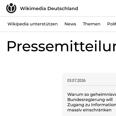
Zum Inhalt überspringen
Wikipedia unterstützen
Spenden
Mitglied werden
Wikipedia unterstützen
News
Themen
Poli
Mitmachen
Pressemitteil
News
Blog
Veranstaltungen
Publikationen
Tech Snacks
Wikimove
03.07.2026
Themen
Digitales Ehrenamt
Warum so geheimnisvo
Offene Bildung
Bundesregierung will
Freie Inhalte
Zugang zu Informatio
Wissensgerechtigkeit
massiv einschränken