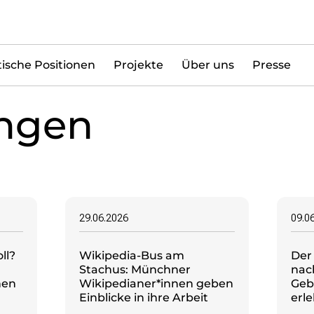
tische Positionen
Projekte
Über uns
Presse
ungen
29.06.2026
09.0
ll?
Wikipedia-Bus am
Der
Stachus: Münchner
nac
nen
Wikipedianer*innen geben
Geb
Einblicke in ihre Arbeit
erl