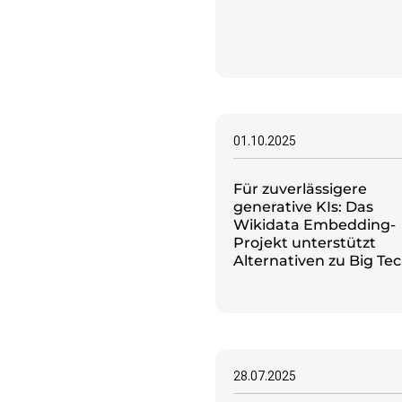
Strategie und Ziele
Ansprechpartner*innen
Jahresberichte
Transparenz
Presse
01.10.2025
Suchanfrage
Für zuverlässigere
generative KIs: Das
Suchen
Wikidata Embedding-
Zum Inhalt überspringen
Projekt unterstützt
Alternativen zu Big Te
28.07.2025