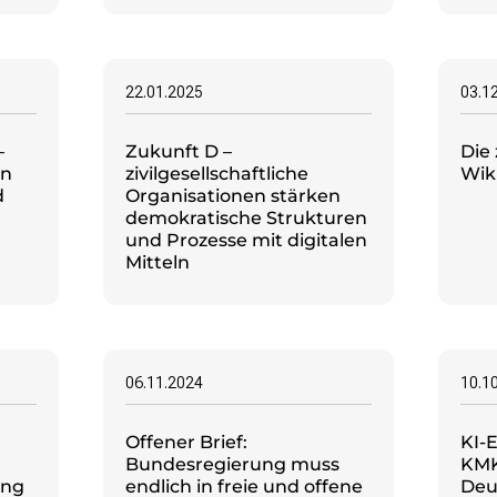
22.01.2025
03.1
–
Zukunft D –
Die
en
zivilgesellschaftliche
Wik
d
Organisationen stärken
demokratische Strukturen
und Prozesse mit digitalen
Mitteln
06.11.2024
10.1
Offener Brief:
KI-
Bundesregierung muss
KMK
ung
endlich in freie und offene
Deu