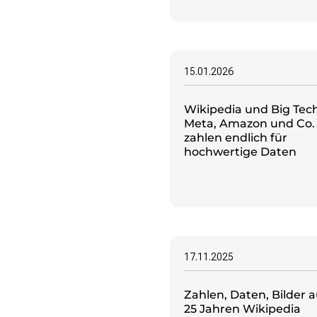
Monsters of Law
Offene Kulturdaten
Projekt Technische Wünsche
re•shape
Wissen. Macht. Gerechtigkeit.
15.01.2026
Zukunft D
Wikipedia und Big Tech
Wikipedia-Schwesterprojekte
Meta, Amazon und Co.
Wikibase
zahlen endlich für
hochwertige Daten
MediaWiki
Wikibooks
Wikisource
Wiktionary
Wikiversity
Wikivoyage
17.11.2025
Über uns
Verein
Zahlen, Daten, Bilder 
Unsere Werte
25 Jahren Wikipedia