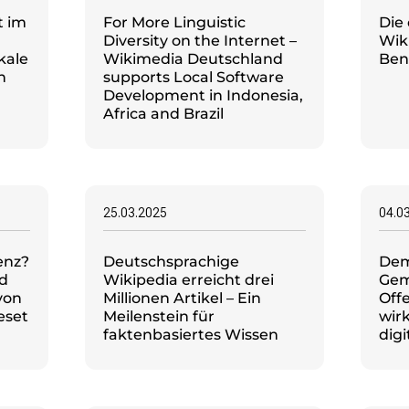
t im
For More Linguistic
Die
Diversity on the Internet –
Wik
kale
Wikimedia Deutschland
Ben
n
supports Local Software
Development in Indonesia,
Africa and Brazil
25.03.2025
04.0
enz?
Deutschsprachige
Dem
d
Wikipedia erreicht drei
Gem
von
Millionen Artikel – Ein
Offe
eset
Meilenstein für
wir
faktenbasiertes Wissen
digi