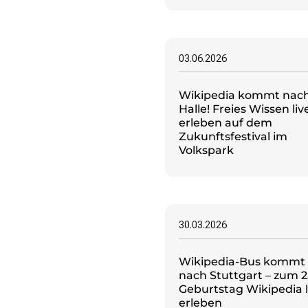
Politische Positionen
Digitale Bildung
Open Data in Politik und Verwaltung
03.06.2026
Offene digitale Infrastrukturen
Europäische und internationale Digitalpolitik
Offenes Kulturerbe
Wikipedia kommt nac
Halle! Freies Wissen liv
erleben auf dem
Projekte
Zukunftsfestival im
Featured
Volkspark
Wikipedia
Wikidata
Wikimedia Commons
30.03.2026
Initiativen für Freies Wissen
Bündnis Freie Bildung
Bündnis F5
Wikipedia-Bus kommt
nach Stuttgart – zum 2
GLAM – Kultur- und Gedächtnisinstitutionen
Geburtstag Wikipedia l
Lizenzhinweisgenerator
erleben