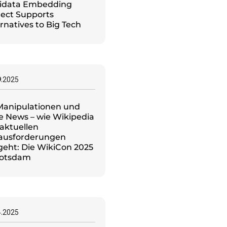
idata Embedding
ject Supports
rnatives to Big Tech
9.2025
 Manipulationen und
e News – wie Wikipedia
 aktuellen
ausforderungen
eht: Die WikiCon 2025
Potsdam
4.2025