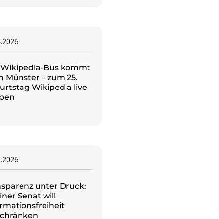
4.2026
 Wikipedia-Bus kommt
h Münster – zum 25.
urtstag Wikipedia live
eben
3.2026
nsparenz unter Druck:
iner Senat will
rmationsfreiheit
schränken